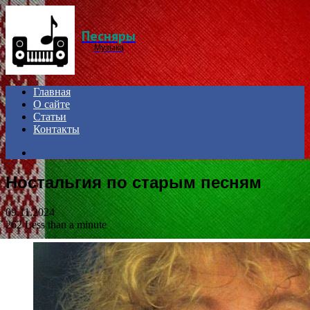
Menu
Песняры
Музыка
Главная
О сайте
Статьи
Контакты
Search
for
Ностальгия по старым песням
09.11.2024
262
Less than a minute