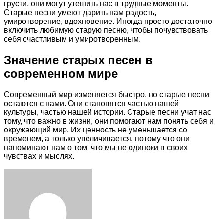
грусти, они могут утешить нас в трудные моменты.
Старые песни умеют дарить нам радость,
умиротворение, вдохновение. Иногда просто достаточно
включить любимую старую песню, чтобы почувствовать
себя счастливым и умиротворенным.
Значение старых песен в
современном мире
Современный мир изменяется быстро, но старые песни
остаются с нами. Они становятся частью нашей
культуры, частью нашей истории. Старые песни учат нас
тому, что важно в жизни, они помогают нам понять себя и
окружающий мир. Их ценность не уменьшается со
временем, а только увеличивается, потому что они
напоминают нам о том, что мы не одиноки в своих
чувствах и мыслях.
Facebook
Twitter
LinkedIn
Tumblr
Pinterest
Reddit
VKontakte
Odnoklassniki
Skype
WhatsApp
Telegram
Viber
Share
Print
via
Email